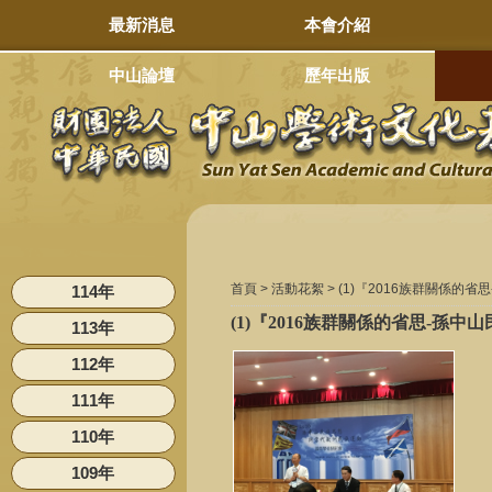
最新消息
本會介紹
中山論壇
歷年出版
首頁 >
活動花絮
> (1)『2016族群關係
114年
(1)『2016族群關係的省思-
113年
112年
111年
110年
109年