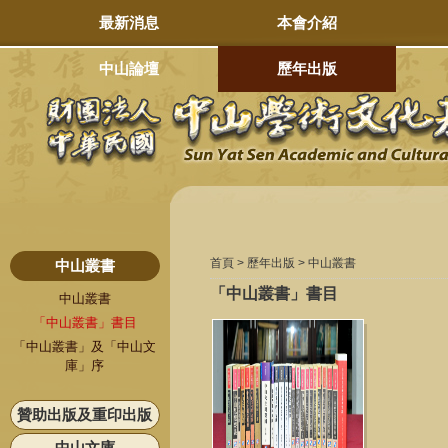
最新消息
本會介紹
中山論壇
歷年出版
首頁 > 歷年出版
> 中山叢書
中山叢書
「中山叢書」書目
中山叢書
「中山叢書」書目
「中山叢書」及「中山文
庫」序
贊助出版及重印出版
中山文庫