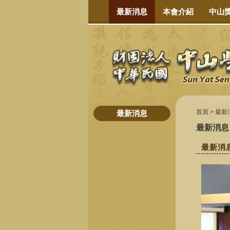
最新消息
本會介紹
中山
首頁 > 最
最新消息
最新消息
最新消