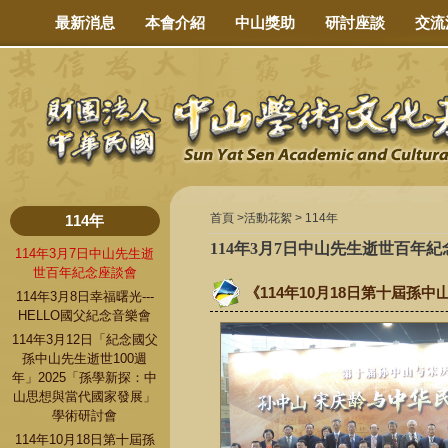
最新消息
本會介紹
中山獎助
研討座談
交流
首頁 >
活動花絮
> 114年
114年
114年3月7日中山先生逝世百年
114年3月7日中山先生逝
世百年紀念座談會
《114年10月18日第十屆孫
114年3月8日幸福曙光---
HELLO國父紀念音樂會
114年3月12日「紀念國父
孫中山先生逝世100週
年」2025「孫學新探：中
山思想與當代國家發展」
學術研討會
114年10月18日第十屆孫